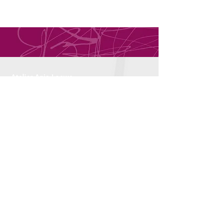
Atelier Anja Loewe
Unterdorfstrasse 65
CH-8494 Bauma
+41 (0)79 626 22 90
atelier(at)anjaloewe.ch
www.anjaloewe.art
Mitglied im
Schweizer
Yogaverband